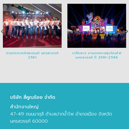
การประกวดมิสแกรนด์ นครสวรรค์
เวทีกลาง งานเทศกาลหุ่นโคมไฟ
2561
นครสวรรค์ ปี 2561-2566
บริษัท สี่คูณร้อย จำกัด
สำนักงานใหญ่
47-49 ถนนมาตุลี ตำบลปากน้ำโพ อำเภอเมือง จังหวัด
นครสวรรค์ 60000