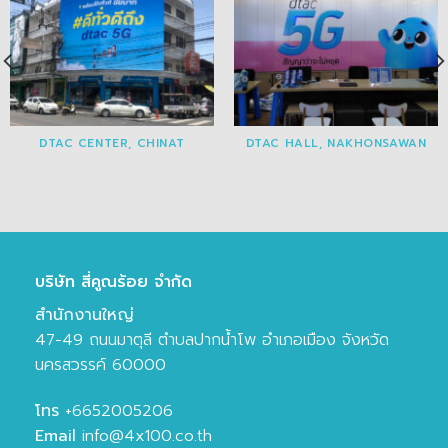
DTAC CENTER, CHINAT
DTAC HALL, NAKHONSAWAN
บริษัท สี่คูณร้อย จำกัด
สำนักงานใหญ่
47-49 ถนนมาตุลี ตำบลปากน้ำโพ อำเภอเมือง จังหวัด
นครสวรรค์ 60000
โทร
+6652005206
Email
info@4x100.co.th