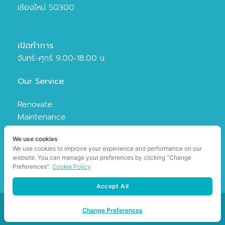
เชียงใหม่ 50300
เปิดทำการ
จันทร์-ศุกร์ 9.00-18.00 น.
Our Service
Renovate
Maintenance
Media
We use cookies
Organizer
We use cookies to improve your experience and performance on our
website. You can manage your preferences by clicking "Change
Preferences".
Cookie Policy
Accept All
Copyright©2026 See Koon Roy Company Limited
Change Preferences